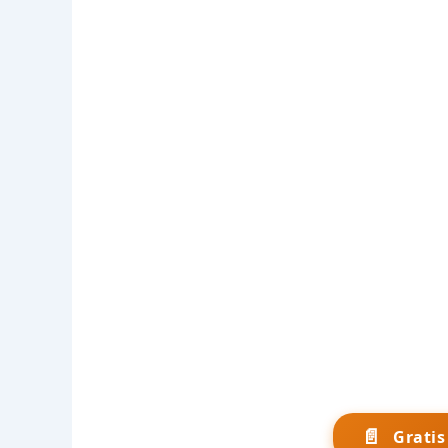
📄
Grati