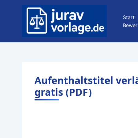
Zum
Inhalt
Start
springen
Bewer
Aufenthaltstitel ver
gratis (PDF)