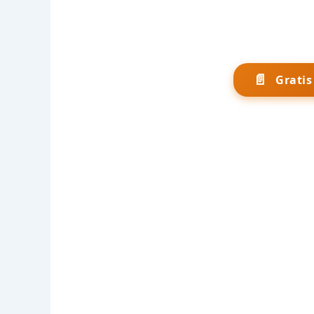
📄
Grati