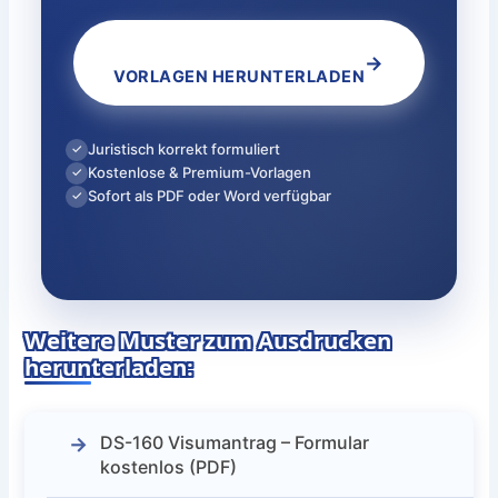
→
VORLAGEN HERUNTERLADEN
Juristisch korrekt formuliert
✓
Kostenlose & Premium-Vorlagen
✓
Sofort als PDF oder Word verfügbar
✓
Weitere Muster zum Ausdrucken
herunterladen:
DS-160 Visumantrag – Formular
kostenlos (PDF)