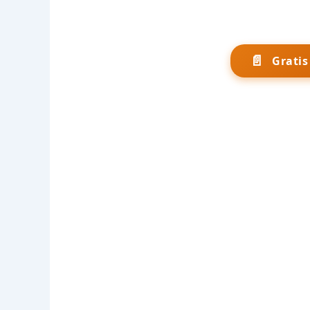
📄
Grati