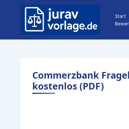
Zum
Inhalt
Start
springen
Bewer
Commerzbank Frageb
kostenlos (PDF)