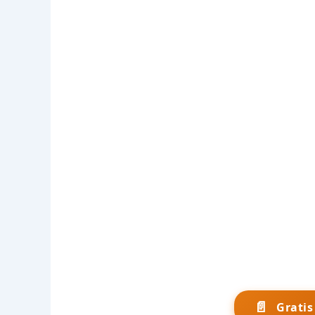
📄
Grati