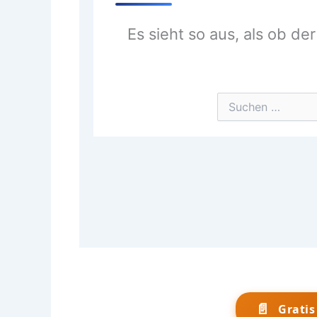
📄
Grati