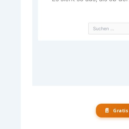
📄
Grati