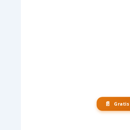
📄
Grati