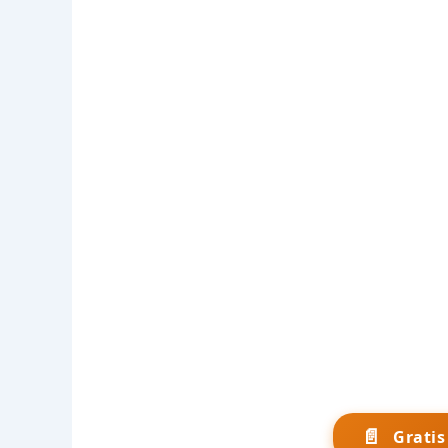
📄
Grati