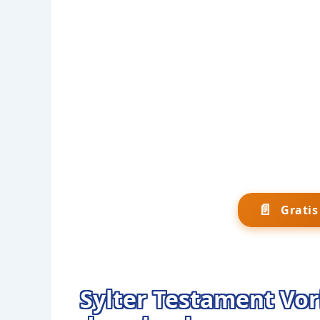
📄
Grati
Sylter Testament Vor