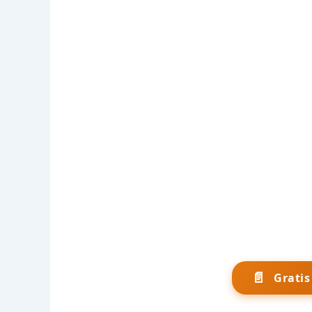
📄
Grati